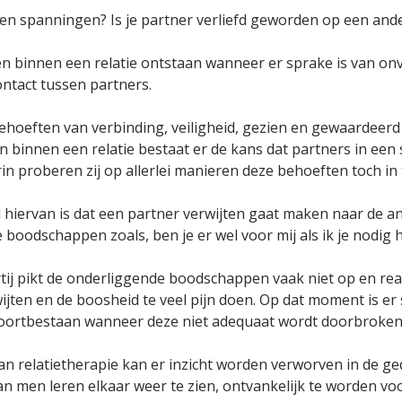
 en spanningen? Is je partner verliefd geworden op een and
n binnen een relatie ontstaan wanneer er sprake is van o
ontact tussen partners.
hoeften van verbinding, veiligheid, gezien en gewaardeerd
 binnen een relatie bestaat er de kans dat partners in een so
in proberen zij op allerlei manieren deze behoeften toch in t
 hiervan is dat een partner verwijten gaat maken naar de a
boodschappen zoals, ben je er wel voor mij als ik je nodig heb
ij pikt de onderliggende boodschappen vaak niet op en reag
jten en de boosheid te veel pijn doen. Op dat moment is er 
voortbestaan wanneer deze niet adequaat wordt doorbroken
an relatietherapie kan er inzicht worden verworven in de g
n men leren elkaar weer te zien, ontvankelijk te worden voo