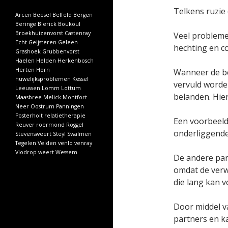
Telkens ruzie
Arcen
Beesel
Belfeld
Bergen
Beringe
Blerick
Boukoul
Broekhuizenvorst
Castenray
Veel probleme
Echt
Geijsteren
Geleen
hechting en c
Grashoek
Grubbenvorst
Haelen
Helden
Herkenbosch
Herten
Horn
Wanneer de be
huwelijksproblemen
Kessel
vervuld worden
Leeuwen
Lomm
Lottum
belanden. Hier
Maasbree
Melick
Montfort
Neer
Oostrum
Panningen
Posterholt
relatietherapie
Een voorbeeld
Reuver
roermond
Roggel
onderliggende 
Stevensweert
Steyl
Swalmen
Tegelen
Velden
venlo
venray
Vlodrop
weert
Wessem
De andere part
omdat de verwi
die lang kan 
Door middel v
partners en ka