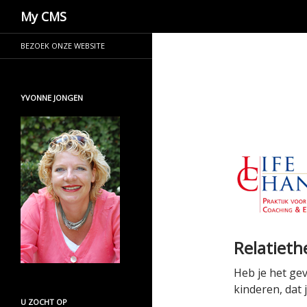
Zoeken
My CMS
BEZOEK ONZE WEBSITE
YVONNE JONGEN
Relatieth
Heb je het gev
kinderen, dat
U ZOCHT OP