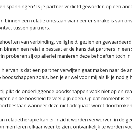
 en spanningen? Is je partner verliefd geworden op een and
n binnen een relatie ontstaan wanneer er sprake is van o
ontact tussen partners.
hoeften van verbinding, veiligheid, gezien en gewaardeerd
 binnen een relatie bestaat er de kans dat partners in een so
in proberen zij op allerlei manieren deze behoeften toch in t
 hiervan is dat een partner verwijten gaat maken naar de a
boodschappen zoals, ben je er wel voor mij als ik je nodig heb
ij pikt de onderliggende boodschappen vaak niet op en reag
jten en de boosheid te veel pijn doen. Op dat moment is er 
voortbestaan wanneer deze niet adequaat wordt doorbroken
an relatietherapie kan er inzicht worden verworven in de g
n men leren elkaar weer te zien, ontvankelijk te worden voo