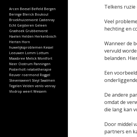
Telkens ruzie
Arcen
Beesel
Belfeld
Bergen
Beringe
Blerick
Boukoul
Broekhuizenvorst
Castenray
Veel probleme
Echt
Geijsteren
Geleen
hechting en c
Grashoek
Grubbenvorst
Haelen
Helden
Herkenbosch
Herten
Horn
Wanneer de be
huwelijksproblemen
Kessel
vervuld worden
Leeuwen
Lomm
Lottum
belanden. Hier
Maasbree
Melick
Montfort
Neer
Oostrum
Panningen
Posterholt
relatietherapie
Een voorbeeld
Reuver
roermond
Roggel
onderliggende 
Stevensweert
Steyl
Swalmen
Tegelen
Velden
venlo
venray
Vlodrop
weert
Wessem
De andere part
omdat de verwi
die lang kan 
Door middel v
partners en ka