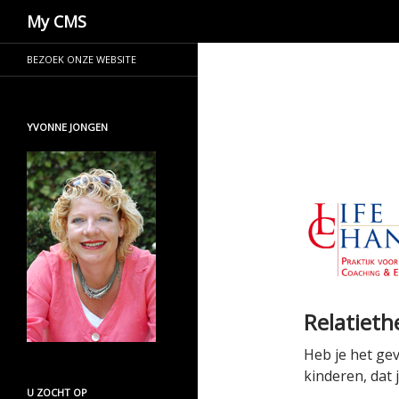
Zoeken
My CMS
BEZOEK ONZE WEBSITE
YVONNE JONGEN
Relatieth
Heb je het gev
kinderen, dat
U ZOCHT OP